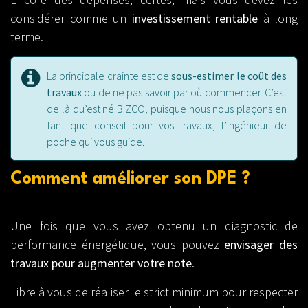
considérer comme un
investissement rentable
à long
terme.
La principale crainte est de
sous-estimer le coût des
travaux
ou de ne pas savoir par où commencer. C’est
de là qu’est né BIZCO, puisque nous nous plaçons en
tant que conseil pour vos travaux, l’ingénieur de
poche qui vous guide.
Comment améliorer son DPE ?
Une fois que vous avez obtenu un diagnostic de
performance énergétique, vous pouvez
envisager des
travaux pour augmenter votre note
.
Libre à vous de réaliser le strict minimum pour respecter