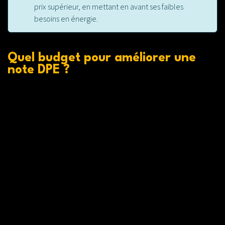
prix supérieur, en mettant en avant ses faibles
besoins en énergie.
Quel budget pour améliorer une
note DPE ?
Améliorer la note DPE représente certainement l’une
des solutions les plus rentables pour les propriétaires,
mais ce n’est pas une raison d’accepter n’importe quel
devis
!
Nous avons vu ensemble comment identifier les travaux
nécessaires pour améliorer votre note DPE d’une classe
ou plus, ce qui vous donne une première idée du
montant des travaux.